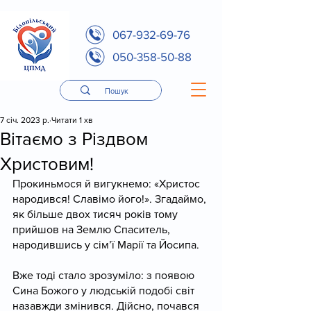
067-932-69-76
050-358-50-88
7 січ. 2023 р.
Читати 1 хв
Вітаємо з Різдвом
Христовим!
Прокиньмося й вигукнемо: «Христос 
народився! Славімо його!». Згадаймо, 
як більше двох тисяч років тому 
прийшов на Землю Спаситель, 
народившись у сім’ї Марії та Йосипа.
Вже тоді стало зрозуміло: з появою 
Сина Божого у людській подобі світ 
назавжди змінився. Дійсно, почався 