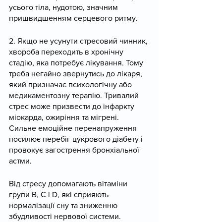
усього тіла, нудотою, значним 
пришвидшенням серцевого ритму.
2. Якщо не усунути стресовий чинник, 
хвороба переходить в хронічну 
стадію, яка потребує лікування. Тому 
треба негайно звернутись до лікаря, 
який призначає психологічну або 
медикаментозну терапію. Тривалий 
стрес може призвести до інфаркту 
міокарда, ожиріння та мігрені. 
Сильне емоційне перенапруження 
посилює перебіг цукрового діабету і 
провокує загострення бронхіальної 
астми.
Від стресу допомагають вітаміни 
групи В, С і D, які сприяють 
нормалізації сну та зниженню 
збудливості нервової системи. 