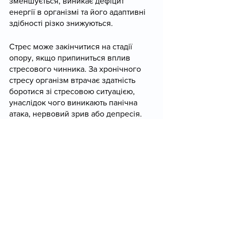
зменшується, виникає дефіцит 
енергії в організмі та його адаптивні 
здібності різко знижуються.
Стрес може закінчитися на стадії 
опору, якщо припиниться вплив 
стресового чинника. За хронічного 
стресу організм втрачає здатність 
боротися зі стресовою ситуацією, 
унаслідок чого виникають панічна 
атака, нервовий зрив або депресія. 
Але не забуваємо, що у вас є 
сімейний лікар, який уважно 
вислухає вас та надасть 
кваліфіковану допомогу.
Текст підготував завідувач АЗПСМ м. 
Білопілля Олег Глущенко