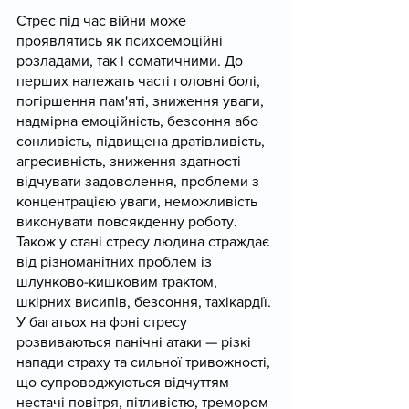
Стрес під час війни може 
проявлятись як психоемоційні 
розладами, так і соматичними. До 
перших належать часті головні болі, 
погіршення пам'яті, зниження уваги, 
надмірна емоційність, безсоння або 
сонливість, підвищена дратівливість, 
агресивність, зниження здатності 
відчувати задоволення, проблеми з 
концентрацією уваги, неможливість 
виконувати повсякденну роботу. 
Також у стані стресу людина страждає 
від різноманітних проблем із 
шлунково-кишковим трактом, 
шкірних висипів, безсоння, тахікардії. 
У багатьох на фоні стресу 
розвиваються панічні атаки — різкі 
напади страху та сильної тривожності, 
що супроводжуються відчуттям 
нестачі повітря, пітливістю, тремором 