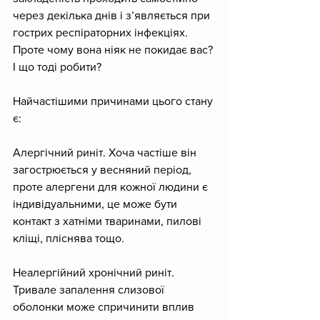
через декілька днів і з’являється при 
гострих респіраторних інфекціях. 
Проте чому вона ніяк не покидає вас? 
І що тоді робити?
Найчастішими причинами цього стану 
є:
Алергічний риніт. Хоча частіше він 
загострюється у весняний період, 
проте алергени для кожної людини є 
індивідуальними, це може бути 
контакт з хатніми тваринами, пилові 
кліщі, пліснява тощо.
Неалергійний хронічний риніт. 
Тривале запалення слизової 
оболонки може спричинити вплив 