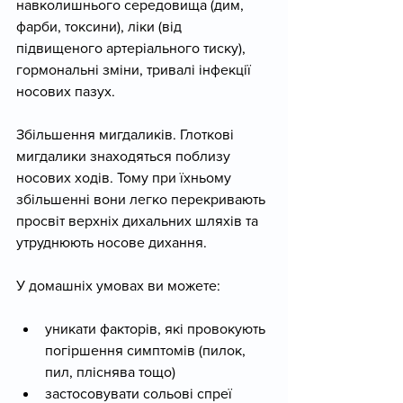
навколишнього середовища (дим, 
фарби, токсини), ліки (від 
підвищеного артеріального тиску), 
гормональні зміни, тривалі інфекції 
носових пазух.
Збільшення мигдаликів. Глоткові 
мигдалики знаходяться поблизу 
носових ходів. Тому при їхньому 
збільшенні вони легко перекривають 
просвіт верхніх дихальних шляхів та 
утруднюють носове дихання.
У домашніх умовах ви можете:
уникати факторів, які провокують 
погіршення симптомів (пилок, 
пил, пліснява тощо)
застосовувати сольові спреї