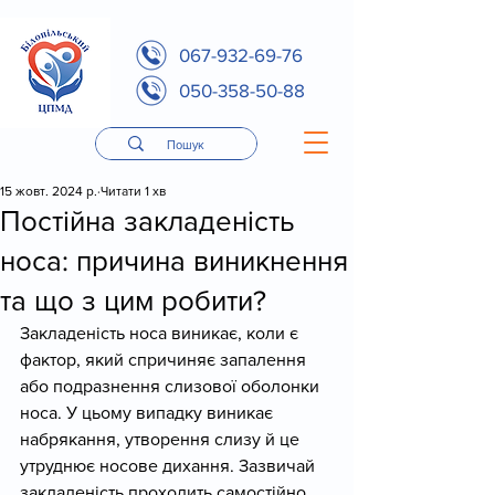
067-932-69-76
050-358-50-88
15 жовт. 2024 р.
Читати 1 хв
Постійна закладеність
носа: причина виникнення
та що з цим робити?
Закладеність носа виникає, коли є 
фактор, який спричиняє запалення 
або подразнення слизової оболонки 
носа. У цьому випадку виникає 
набрякання, утворення слизу й це 
утруднює носове дихання. Зазвичай 
закладеність проходить самостійно 