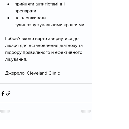
прийняти антигістамінні 
препарати
не зловживати 
судинозвужувальними краплями
І обов’язково варто звернутися до 
лікаря для встановлення діагнозу та 
підбору правильного й ефективного 
лікування.
Джерело: Cleveland Clinic
Дивитися всі
Останні пости